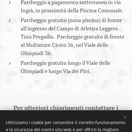
Parcheggio a pagamento sotterraneo in via
Ingrà, in prossimità della Piscina Comunale.
Parcheggio gratuito (zona piscina) di fronte
all'ingresso del Campo di Atletica Leggera
Tino Pregadio. Parcheggio gratuito di fronte
al Multistore Civico 36, nel Viale delle
Olimpiadi 36.
Parcheggio gratuito lungo il Viale delle
Olimpiadi e lungo Via dei Pini.
Per ulteriori chiarimenti contattare i
coordinatori degli eventi
Utilizziamo i cookie per consentire il corretto funzionamento
Marco Scarso e Giorgio Solarino al numero
327
e la sicurezza del nostro sito web e per offrirti la migliore